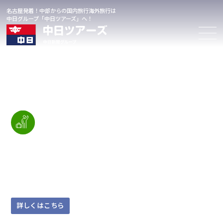
名古屋発着
！
中部からの国内旅行海外旅行は
中日グループ「中日ツアーズ」
へ！
中日ツアーズおすすめ
国内ツアー
【名古屋発】湖南の庭園めぐり～大池寺・
兵主大社・大角氏庭園～
11月16日(月) 11月24日(火)
詳しくはこちら