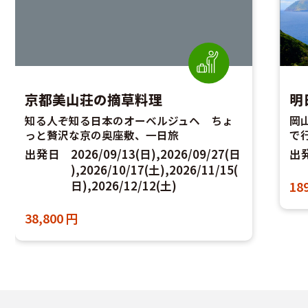
明日が芽吹く島八丈島
京
岡山桃太郎空港発着 FDA直行チャーター便
知
で行く！
っ
出発日
2026/11/18(水)
出
189,800
円～
219,800
円
38