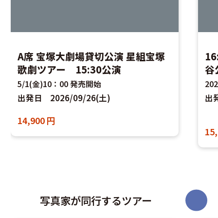
16:30公演 宝塚全国ツアー宙組刈
1
谷公演 ランチプラン
谷
2026年7月22日(水)10：00より発売開始
20
出発日
2026/11/09(月),2026/11/10(火
出
)
15,300
円
14
写真家が同行するツアー