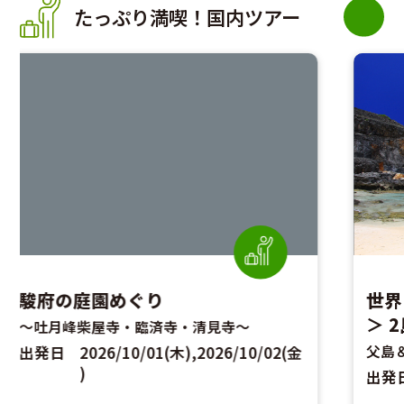
たっぷり満喫！国内ツアー
世界自然遺産 小笠原＜父島・母島
霞
＞ 2島めぐり
ン
父島＆母島の2島を巡る!
ゴ
出発日
2026/10/09(金),2026/10/23(金
出
)