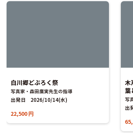
木戸池温泉に宿泊 志賀高原の紅
躍
葉と渋峠の夕景・朝景
ー
写真家・井上嘉代子先生の指導
写
出発日
2026/10/14(水)
出
65,800
円
19