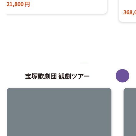
24
368,000
円～
468,000
円
宝塚歌劇団 観劇ツアー