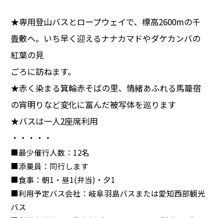
★専用登山バスとロープウェイで、標高2600mの千
畳敷へ。いち早く迎えるナナカマドやダケカンバの
紅葉の見
ごろに訪ねます。
★赤く染まる箕輪赤そばの里、情緒あふれる馬籠宿
の宵明りなど変化に富んだ被写体を巡ります
★バスは一人2座席利用
・・・・・
■最少催行人数：12名
■添乗員：同行します
■食事：朝1・昼1(弁当)・夕1
■利用予定バス会社：岐阜羽島バスまたは愛知西部観光
バス