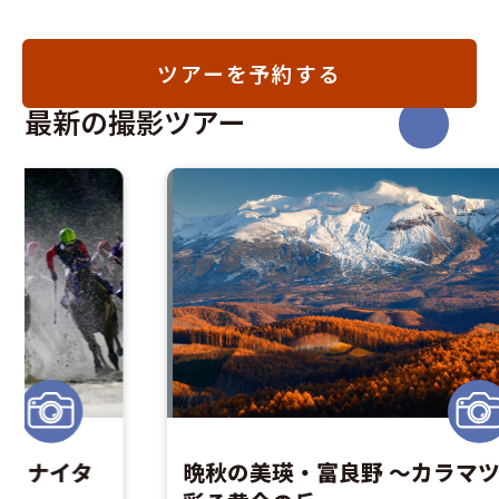
ツアーを予約する
最新の撮影ツアー
晩秋の美瑛・富良野 ～カラマツが
馬