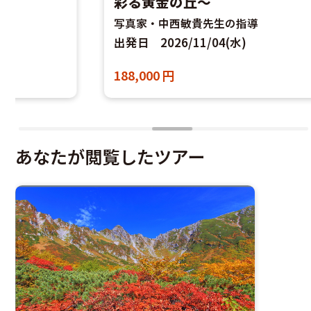
彩る黄金の丘～
写
写真家・中西敏貴先生の指導
出
出発日
2026/11/04(水)
26
188,000
円
あなたが閲覧したツアー