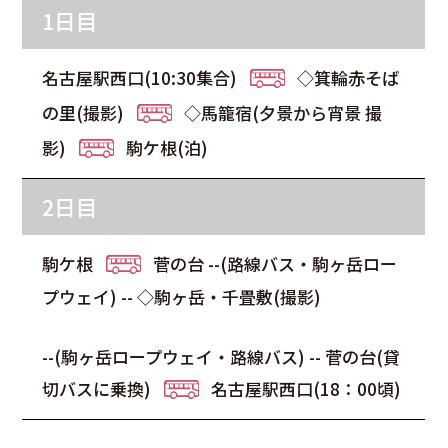
1日目
名古屋駅西口(10:30集合)
◇箕輪赤そば
の里(撮影)
◇馬籠宿(夕景から宵景 撮
影)
駒ケ根(泊)
2日目
駒ケ根
菅の台 --(路線バス・駒ヶ岳ロー
プウェイ) -- ◇駒ヶ岳・千畳敷(撮影)
--(駒ヶ岳ロープウェイ・路線バス) -- 菅の台(貸
切バスに乗換)
名古屋駅西口(18：00頃)