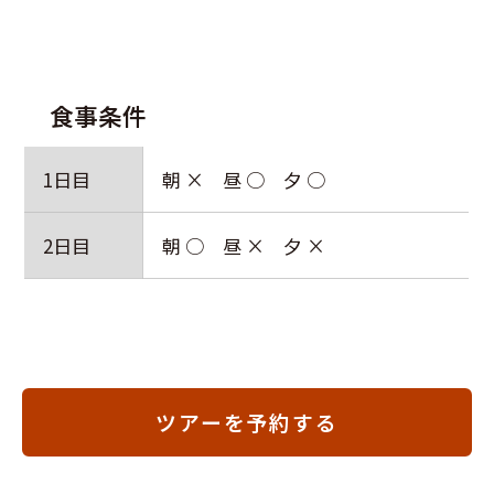
食事条件
1日目
朝 × 昼 ○ 夕 ○
2日目
朝 ○ 昼 × 夕 ×
ツアーを予約する