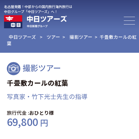
名古屋発着
！
中部からの国内旅行海外旅行は
中日グループ「中日ツアーズ」
へ！
中日ツアーズ
>
ツアー
>
撮影ツアー
>
千畳敷カールの紅
葉
撮影ツアー
千畳敷カールの紅葉
写真家・竹下光士先生の指導
旅行代金 :
おひとり様
69,800
円