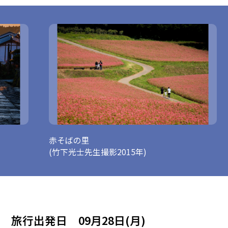
秋の千畳敷カール
馬籠宿
(pixta)
(竹下光
旅行出発日 09月28日(月)