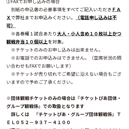
②FAXでお申し込みの場合
別紙の申込書の必要事
項をすべてご記入いただき
ＦＡ
Ｘ
で弊社までお申込みください。
（電話申し込みは不
可）
※各券種１試合あたり
大人・小人含め１０枚以上かつ
観戦弁当１０個以上
を対象。
※チケットのみのお申し込みは出来ません。
※お電話でのお申込みはできません。（空席状況の問
い合わせもFAXでお願いします）
※チケットが売り切れでご希望に沿えない場合もござ
いますので予めご了承ください。
※団体観戦チケットのみの場合は『チケットぴあ団体・
グループ観戦係』での取扱となります
詳しくは 『チケットぴあ・グループ団体観戦係』Ｔ
ＥＬ０５２－９３７－４１００