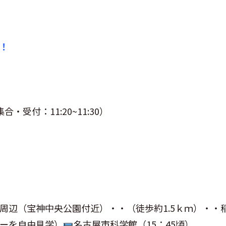
！
集合・受付：11:20~11:30）
）
周辺（宝神中央公園付近）・・（徒歩約1.5ｋｍ）・・
ーを自由見学）
名古屋市科学館（15：45頃）