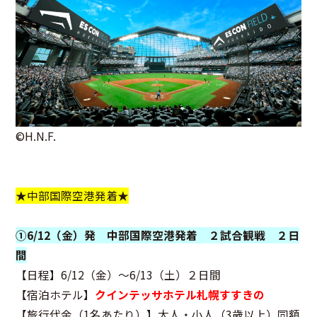
©H.N.F.
★中部国際空港発着★
①6/12（金）発 中部国際空港発着 ２試合観戦 ２日
間
【日程】6/12（金）～6/13（土）２日間
【宿泊ホテル】
クインテッサホテル札幌すすきの
【旅行代金（1名あたり）】大人・小人（3歳以上）同額