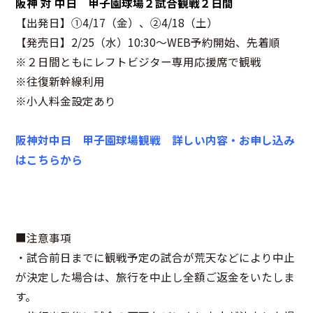
阪神 対 中日 甲子園球場２試合観戦２日間
【出発日】①4/17（金）、②4/18（土）
【発売日】2/25（水）10:30～WEB予約開始、先着順
※２日間ともにレフトビジター専用応援席で観戦
※往復新幹線利用
※小人料金設定あり
阪神対中日 甲子園球場観戦 詳しい内容・お申し込み
はこちらから
■注意事項
・試合前日までに観戦予定の試合が荒天などにより中止
が決定した場合は、旅行を中止し全額ご返金をいたしま
す。